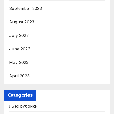
September 2023
August 2023
July 2023
June 2023
May 2023
April 2023
Categories
! Без рубрики