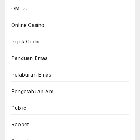
OM cc
Online Casino
Pajak Gadai
Panduan Emas
Pelaburan Emas
Pengetahuan Am
Public
Roobet