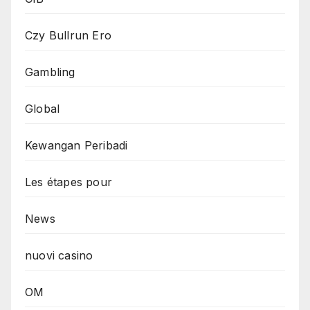
Czy Bullrun Ero
Gambling
Global
Kewangan Peribadi
Les étapes pour
News
nuovi casino
OM