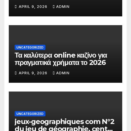
the incentive wagers should
APRIL 9, 2026
ADMIN
your $5+ bet wins
UNCATEGORIZED
Τα καλύτερα online καζίνο για
πραγματικά χρήματα το 2026
APRIL 9, 2026
ADMIN
UNCATEGORIZED
jeux-geographiques com N°2
du jeu de géographie. cent