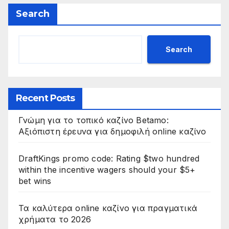
Search
Search
Recent Posts
Γνώμη για το τοπικό καζίνο Betamo:
Αξιόπιστη έρευνα για δημοφιλή online καζίνο
DraftKings promo code: Rating $two hundred
within the incentive wagers should your $5+
bet wins
Τα καλύτερα online καζίνο για πραγματικά
χρήματα το 2026