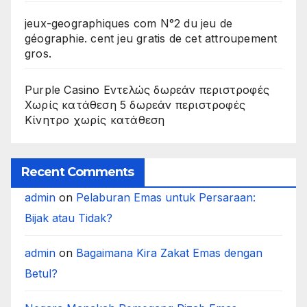
jeux-geographiques com N°2 du jeu de
géographie. cent jeu gratis de cet attroupement
gros.
Purple Casino Εντελώς δωρεάν περιστροφές
Χωρίς κατάθεση 5 δωρεάν περιστροφές
Κίνητρο χωρίς κατάθεση
Recent Comments
admin
on
Pelaburan Emas untuk Persaraan:
Bijak atau Tidak?
admin
on
Bagaimana Kira Zakat Emas dengan
Betul?