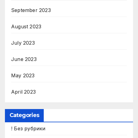
September 2023
August 2023
July 2023
June 2023
May 2023
April 2023
Categories
! Без рубрики