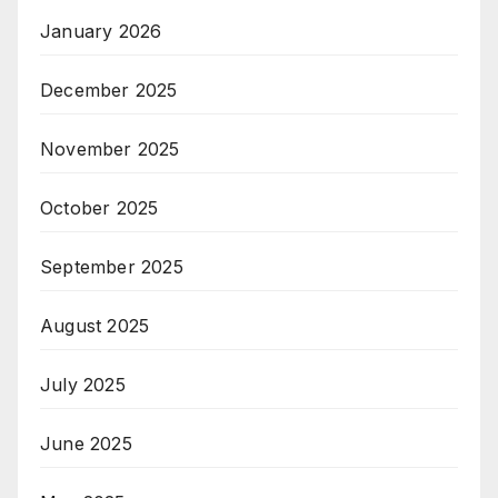
January 2026
December 2025
November 2025
October 2025
September 2025
August 2025
July 2025
June 2025