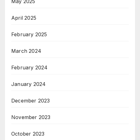
May 2025
April 2025
February 2025
March 2024
February 2024
January 2024
December 2023
November 2023
October 2023