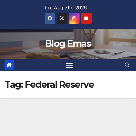
Skip
Fri. Aug 7th, 2026
to
content
Blog Emas
Tag:
Federal Reserve