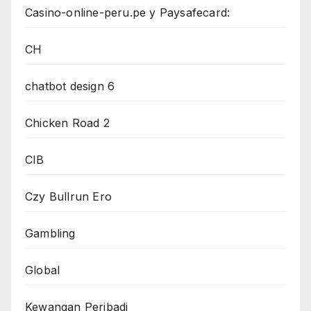
Casino-online-peru.pe y Paysafecard:
CH
chatbot design 6
Chicken Road 2
CIB
Czy Bullrun Ero
Gambling
Global
Kewangan Peribadi