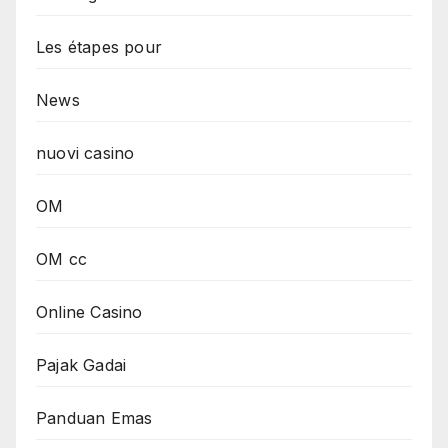
Les étapes pour
News
nuovi casino
OM
OM cc
Online Casino
Pajak Gadai
Panduan Emas