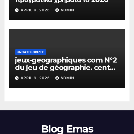
APRIL 9, 2026
ADMIN
UNCATEGORIZED
jeux-geographiques com N°2
du jeu de géographie. cent
jeu gratis de cet
APRIL 9, 2026
ADMIN
attroupement gros.
Blog Emas