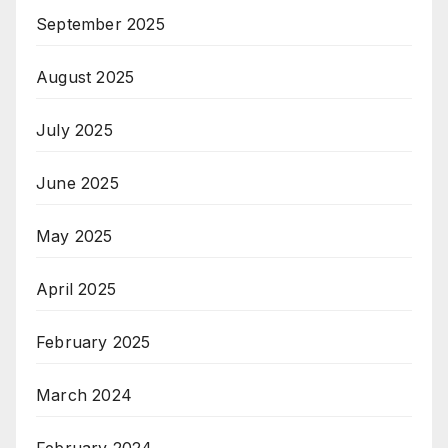
September 2025
August 2025
July 2025
June 2025
May 2025
April 2025
February 2025
March 2024