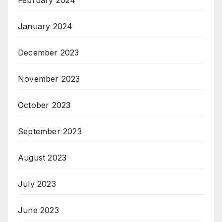
February 2024
January 2024
December 2023
November 2023
October 2023
September 2023
August 2023
July 2023
June 2023