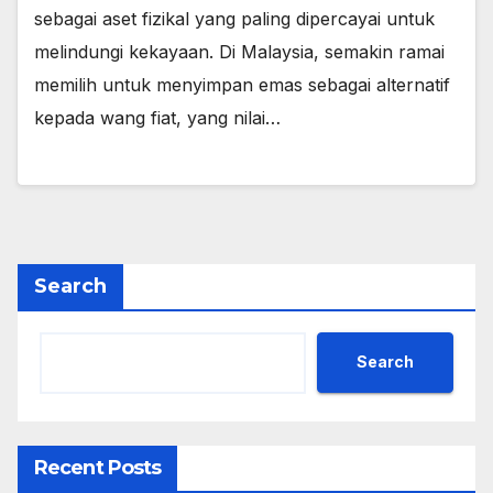
sebagai aset fizikal yang paling dipercayai untuk
melindungi kekayaan. Di Malaysia, semakin ramai
memilih untuk menyimpan emas sebagai alternatif
kepada wang fiat, yang nilai…
Search
Search
Recent Posts