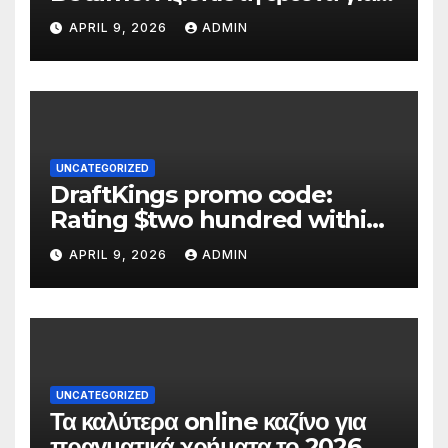
δημοφιλή online καζίνο
APRIL 9, 2026
ADMIN
UNCATEGORIZED
DraftKings promo code:
Rating $two hundred within
the incentive wagers should
APRIL 9, 2026
ADMIN
your $5+ bet wins
UNCATEGORIZED
Τα καλύτερα online καζίνο για
πραγματικά χρήματα το 2026