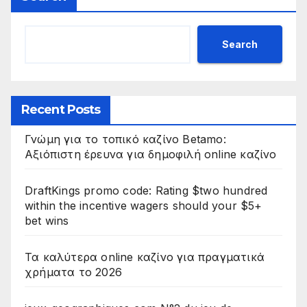
Search
Recent Posts
Γνώμη για το τοπικό καζίνο Betamo:
Αξιόπιστη έρευνα για δημοφιλή online καζίνο
DraftKings promo code: Rating $two hundred
within the incentive wagers should your $5+
bet wins
Τα καλύτερα online καζίνο για πραγματικά
χρήματα το 2026