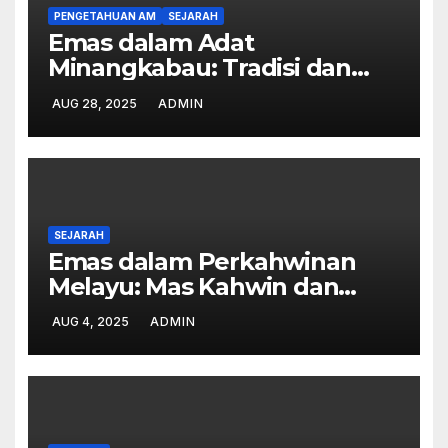
PENGETAHUAN AM
SEJARAH
Emas dalam Adat
Minangkabau: Tradisi dan
Makna
AUG 28, 2025
ADMIN
SEJARAH
Emas dalam Perkahwinan
Melayu: Mas Kahwin dan
Hantaran
AUG 4, 2025
ADMIN