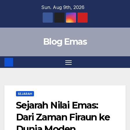
Skip
Sun. Aug 9th, 2026
to
content
Blog Emas
SEJARAH
Sejarah Nilai Emas:
Dari Zaman Firaun ke
Dunia Moden